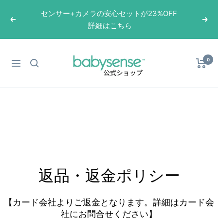
コ
センサー+カメラの安心セットが23%OFF
ン
戻
次
詳細はこちら
テ
る
へ
ン
ツ
Babysense
0
ナ
へ
Japan
ビ
ス
ゲ
キ
ー
ッ
シ
プ
ョ
ン
返品・返金ポリシー
【カード会社よりご返金となります。詳細はカード会
社にお問合せください】